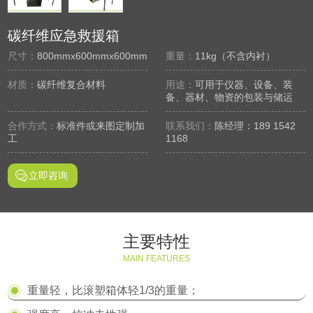
碳纤维应急救援箱
尺寸：
800mmx600mmx600mm
重量：
11kg（不含内衬）
材质：
碳纤维复合材料
用途：
可用于仪器、设备、装
备、器材、物资的包装与储运
合作方式：
标准件或来图定制加
联系我们：
陈经理：189 1542
工
1168
立即咨询
主要特性
MAIN FEATURES
重量轻，比滚塑箱体轻1/3的重量；